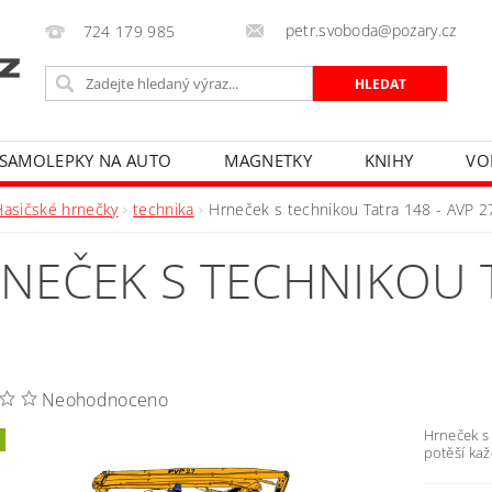
petr.svoboda@pozary.cz
724 179 985
SAMOLEPKY NA AUTO
MAGNETKY
KNIHY
VO
Hasičské hrnečky
technika
Hrneček s technikou Tatra 148 - AVP 2
NEČEK S TECHNIKOU T
Neohodnoceno
Hrneček s
potěší kaž