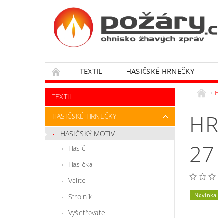
TEXTIL
HASIČSKÉ HRNEČKY
OBCHODNÍ PODMÍNKY
TEXTIL
HR
HASIČSKÉ HRNEČKY
HASIČSKÝ MOTIV
27
Hasič
Hasička
Velitel
Novinka
Strojník
Vyšetřovatel