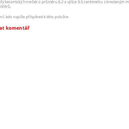
lý keramický hrneček o průměru 8,2 a výšce 9,5 centimetru s kresleným mo
lilitrů.
ní, kdo napíše příspěvek k této položce.
dat komentář