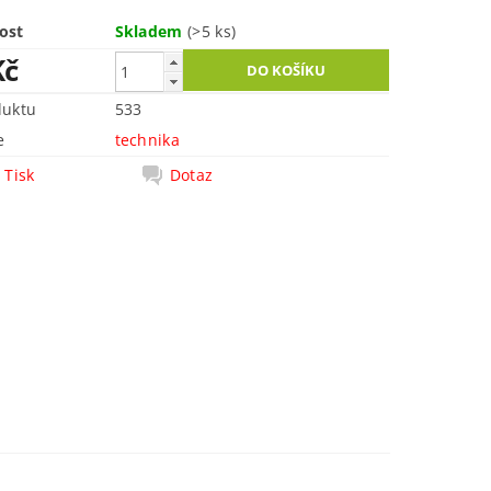
ost
Skladem
(>5 ks)
Kč
duktu
533
e
technika
Tisk
Dotaz