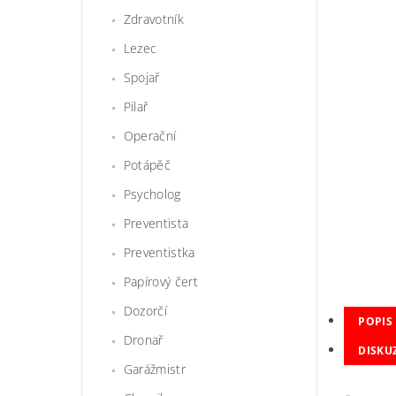
Zdravotník
Lezec
Spojař
Pilař
Operační
Potápěč
Psycholog
Preventista
Preventistka
Papírový čert
Dozorčí
POPIS
Dronař
DISKU
Garážmistr