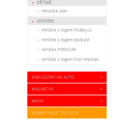
DĚTSKÉ
Hrneček slon
OSTATNÍ
Hrníček s logem Požáry.cz
Hrníček s logem podcast
Hrníček PYROCAR
Hrníček s logem Iron Fireman
SAMOLEPKY NA AUTO
MAGNETKY
KNIHY
VONNÝ HASIČ DO AUTA