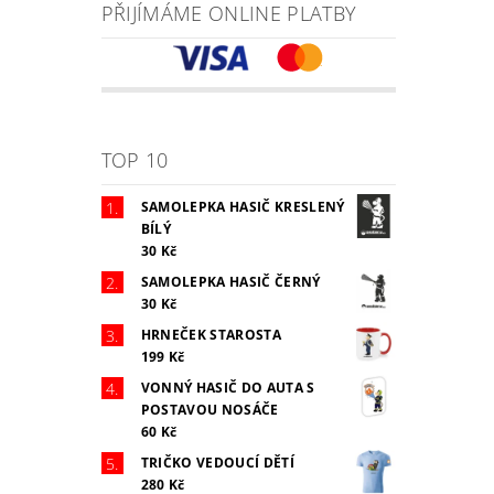
PŘIJÍMÁME ONLINE PLATBY
TOP 10
SAMOLEPKA HASIČ KRESLENÝ
BÍLÝ
30 Kč
SAMOLEPKA HASIČ ČERNÝ
30 Kč
HRNEČEK STAROSTA
199 Kč
VONNÝ HASIČ DO AUTA S
POSTAVOU NOSÁČE
60 Kč
TRIČKO VEDOUCÍ DĚTÍ
280 Kč