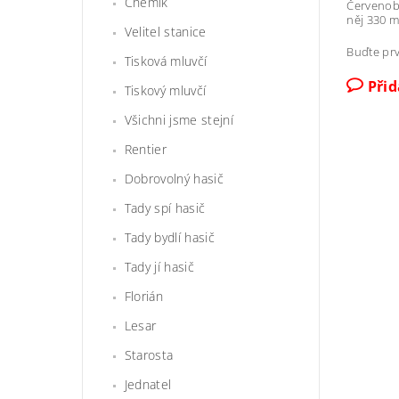
Chemik
Červenobí
něj 330 mi
Velitel stanice
Buďte prv
Tisková mluvčí
Při
Tiskový mluvčí
Všichni jsme stejní
Rentier
Dobrovolný hasič
Tady spí hasič
Tady bydlí hasič
Tady jí hasič
Florián
Lesar
Starosta
Jednatel