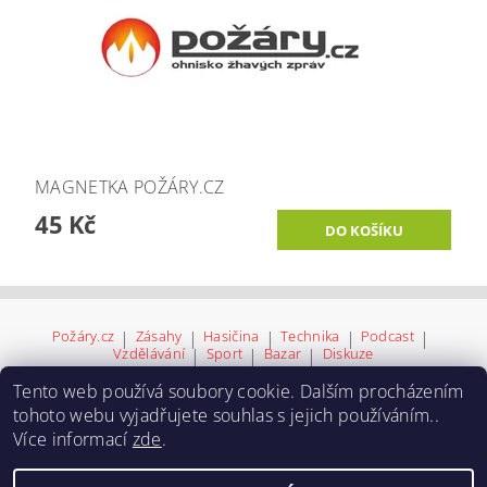
MAGNETKA POŽÁRY.CZ
45 Kč
Požáry.cz
|
Zásahy
|
Hasičina
|
Technika
|
Podcast
|
Vzdělávání
|
Sport
|
Bazar
|
Diskuze
Tento web používá soubory cookie. Dalším procházením
tohoto webu vyjadřujete souhlas s jejich používáním..
Více informací
zde
.