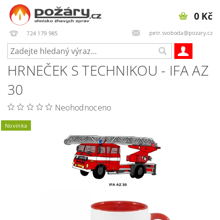
0 Kč
petr.svoboda@pozary.cz
724 179 985
HRNEČEK S TECHNIKOU - IFA AZ
30
Neohodnoceno
Novinka