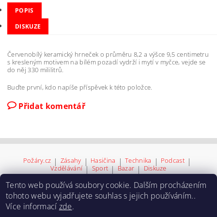
POPIS
DISKUZE
Červenobílý keramický hrneček o průměru 8,2 a výšce 9,5 centimetru
s kresleným motivem na bílém pozadí vydrží i mytí v myčce, vejde se
do něj 330 mililitrů.
Buďte první, kdo napíše příspěvek k této položce.
Přidat komentář
Požáry.cz
|
Zásahy
|
Hasičina
|
Technika
|
Podcast
|
Vzdělávání
|
Sport
|
Bazar
|
Diskuze
Tento web používá soubory cookie. Dalším procházením
tohoto webu vyjadřujete souhlas s jejich používáním..
Více informací
zde
.