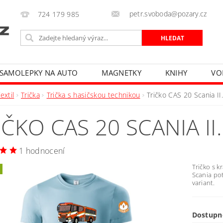
petr.svoboda@pozary.cz
724 179 985
SAMOLEPKY NA AUTO
MAGNETKY
KNIHY
VO
extil
Trička
Trička s hasičskou technikou
Tričko CAS 20 Scania II
IČKO CAS 20 SCANIA I
1 hodnocení
Tričko s 
Scania pot
variant.
Dostupn