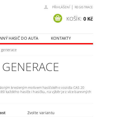
|
PŘIHLÁŠENÍ
REGISTRACE
KOŠÍK:
0 Kč
NNÝ HASIČ DO AUTA
KONTAKTY
. generace
I. GENERACE
krásným kresleným motivem hasičského vozidla CAS 20
ěší každého hasiče i hasičku, na výběr je z více barevných
ost
Zvolte variantu