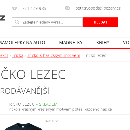
petr.svoboda@pozary.cz
724 179 985
SAMOLEPKY NA AUTO
MAGNETKY
KNIHY
VO
extil
Trička
Tričko s hasičským motivem
Tričko lezec
IČKO LEZEC
PRODÁVANĚJŠÍ
TRIČKO LEZEC
–
SKLADEM
Tričko s krásným kresleným motivem potěší každého hasiče...
Kód:
338/S