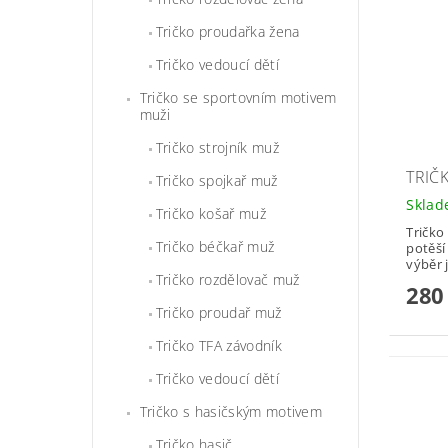
Tričko proudařka žena
Tričko vedoucí dětí
Tričko se sportovním motivem
muži
Tričko strojník muž
TRIČ
Tričko spojkař muž
Skla
Tričko košař muž
Tričko
Tričko béčkař muž
potěší
výběr 
Tričko rozdělovač muž
280
Tričko proudař muž
Tričko TFA závodník
Tričko vedoucí dětí
Tričko s hasičským motivem
Tričko hasič