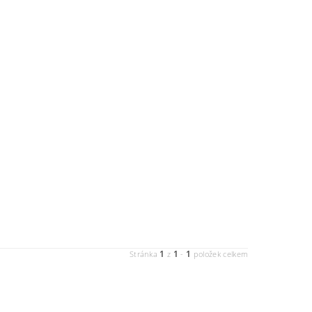
1
1
1
Stránka
z
-
položek celkem