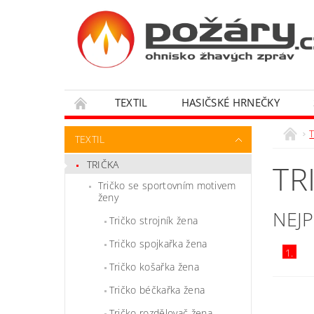
TEXTIL
HASIČSKÉ HRNEČKY
OBCHODNÍ PODMÍNKY
T
TEXTIL
TRIČKA
TR
Tričko se sportovním motivem
ženy
NEJ
Tričko strojník žena
Tričko spojkařka žena
1.
Tričko košařka žena
Tričko béčkařka žena
Tričko rozdělovač žena