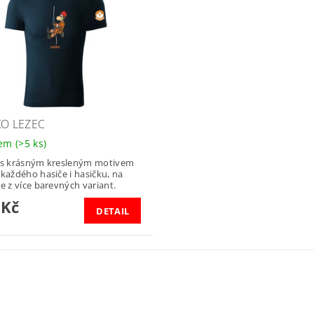
KO LEZEC
dem
(>5 ks)
 s krásným kresleným motivem
 každého hasiče i hasičku, na
je z více barevných variant.
 Kč
DETAIL