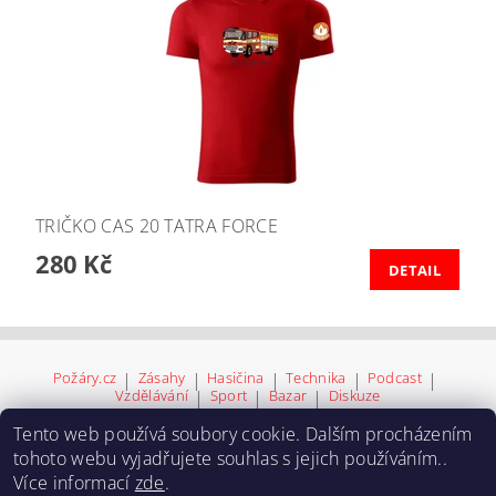
TRIČKO CAS 20 TATRA FORCE
280 Kč
DETAIL
Požáry.cz
|
Zásahy
|
Hasičina
|
Technika
|
Podcast
|
Vzdělávání
|
Sport
|
Bazar
|
Diskuze
Tento web používá soubory cookie. Dalším procházením
tohoto webu vyjadřujete souhlas s jejich používáním..
Více informací
zde
.